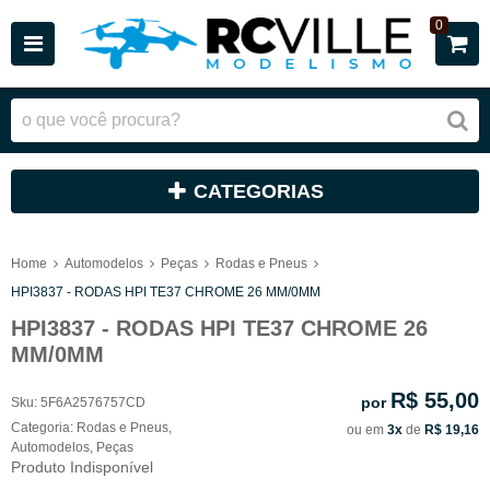
0
CATEGORIAS
Home
Automodelos
Peças
Rodas e Pneus
HPI3837 - RODAS HPI TE37 CHROME 26 MM/0MM
HPI3837 - RODAS HPI TE37 CHROME 26
MM/0MM
R$ 55,00
por
Sku:
5F6A2576757CD
Categoria:
Rodas e Pneus
,
ou em
3x
de
R$ 19,16
Automodelos
,
Peças
Produto Indisponível