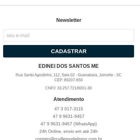
Newsletter
CADASTRAR
EDINEI DOS SANTOS ME
Rua Santo Agostinho, 112, Sala 02
-
Guanabara, Joinville
-
SC
CEP: 89207-650
CNPJ: 33.257.721/0001-30
Atendimento
47 3
017-3115
47 9
9631-9457
47 9
9631-9457
(WhatsApp)
24h Online, envio em até 24h
contato@rcvillemodelismo.com.br