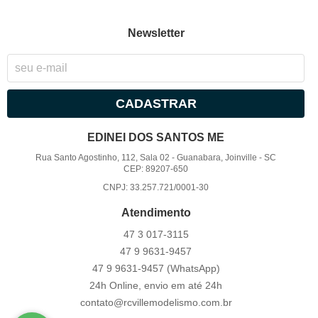
Newsletter
CADASTRAR
EDINEI DOS SANTOS ME
Rua Santo Agostinho, 112, Sala 02
-
Guanabara, Joinville
-
SC
CEP: 89207-650
CNPJ: 33.257.721/0001-30
Atendimento
47 3
017-3115
47 9
9631-9457
47 9
9631-9457
(WhatsApp)
24h Online, envio em até 24h
contato@rcvillemodelismo.com.br