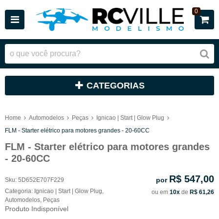
0
CATEGORIAS
Home
Automodelos
Peças
Ignicao | Start | Glow Plug
FLM - Starter elétrico para motores grandes - 20-60CC
FLM - Starter elétrico para motores grandes
- 20-60CC
R$ 547,00
por
Sku:
5D652E707F229
Categoria:
Ignicao | Start | Glow Plug
,
ou em
10x
de
R$ 61,26
Automodelos
,
Peças
Produto Indisponível