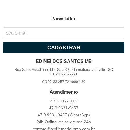
Newsletter
CADASTRAR
EDINEI DOS SANTOS ME
Rua Santo Agostinho, 112, Sala 02
-
Guanabara, Joinville
-
SC
CEP: 89207-650
CNPJ: 33.257.721/0001-30
Atendimento
47 3
017-3115
47 9
9631-9457
47 9
9631-9457
(WhatsApp)
24h Online, envio em até 24h
contato@rcvillemodelismo.com.br