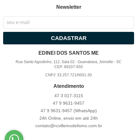
Newsletter
CADASTRAR
EDINEI DOS SANTOS ME
Rua Santo Agostinho, 112, Sala 02
-
Guanabara, Joinville
-
SC
CEP: 89207-650
CNPJ: 33.257.721/0001-30
Atendimento
47 3
017-3115
47 9
9631-9457
47 9
9631-9457
(WhatsApp)
24h Online, envio em até 24h
contato@rcvillemodelismo.com.br