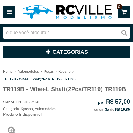
0
CATEGORIAS
Home
Automodelos
Peças
Kyosho
TR119B - WheeL Shaft(2Pcs/TR119) TR119B
TR119B - WheeL Shaft(2Pcs/TR119) TR119B
R$ 57,00
por
Sku:
5DFBE5DB6A14C
Categoria:
Kyosho
,
Automodelos
ou em
3x
de
R$ 19,85
Produto Indisponível