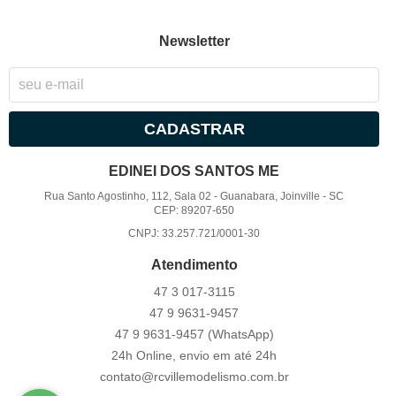
Newsletter
CADASTRAR
EDINEI DOS SANTOS ME
Rua Santo Agostinho, 112, Sala 02
-
Guanabara, Joinville
-
SC
CEP: 89207-650
CNPJ: 33.257.721/0001-30
Atendimento
47 3
017-3115
47 9
9631-9457
47 9
9631-9457
(WhatsApp)
24h Online, envio em até 24h
contato@rcvillemodelismo.com.br