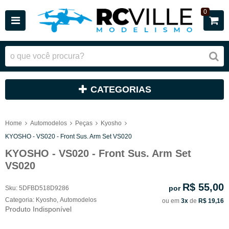
0
CATEGORIAS
Home
Automodelos
Peças
Kyosho
KYOSHO - VS020 - Front Sus. Arm Set VS020
KYOSHO - VS020 - Front Sus. Arm Set
VS020
R$ 55,00
por
Sku:
5DFBD518D9286
Categoria:
Kyosho
,
Automodelos
ou em
3x
de
R$ 19,16
Produto Indisponível