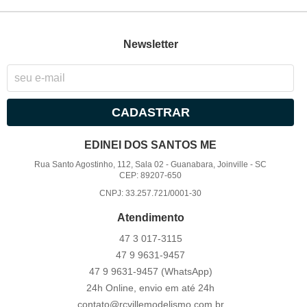
Newsletter
CADASTRAR
EDINEI DOS SANTOS ME
Rua Santo Agostinho, 112, Sala 02
-
Guanabara, Joinville
-
SC
CEP: 89207-650
CNPJ: 33.257.721/0001-30
Atendimento
47 3
017-3115
47 9
9631-9457
47 9
9631-9457
(WhatsApp)
24h Online, envio em até 24h
contato@rcvillemodelismo.com.br