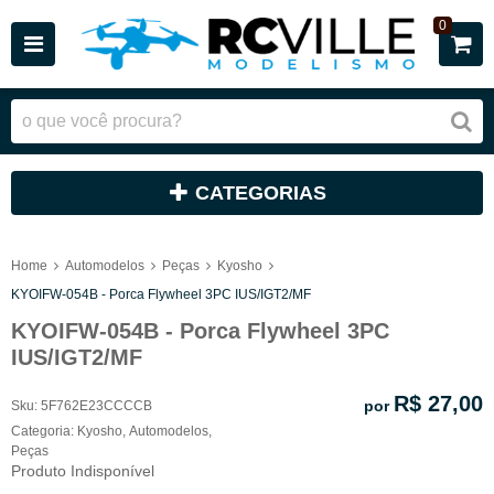
0
CATEGORIAS
Home
Automodelos
Peças
Kyosho
KYOIFW-054B - Porca Flywheel 3PC IUS/IGT2/MF
KYOIFW-054B - Porca Flywheel 3PC
IUS/IGT2/MF
R$ 27,00
por
Sku:
5F762E23CCCCB
Categoria:
Kyosho
,
Automodelos
,
Peças
Produto Indisponível