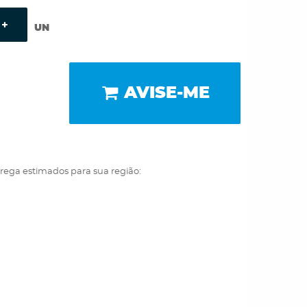
UN
AVISE-ME
trega estimados para sua região: