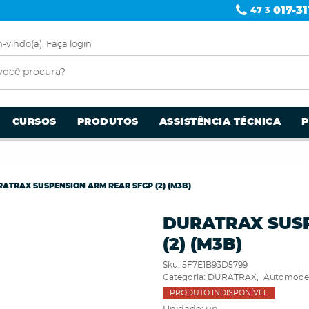
017-31
47 3
-vindo(a),
Faça login
CURSOS
PRODUTOS
ASSISTÊNCIA TÉCNICA
ATRAX SUSPENSION ARM REAR SFGP (2) (M3B)
DURATRAX SUSP
(2) (M3B)
Sku:
5F7E1B93D5799
Categoria:
DURATRAX
Automode
PRODUTO INDISPONÍVEL