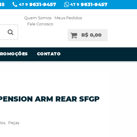
15
9631-9457
9631-9457
47 9
47 9
Quem Somos
Meus Pedidos
Fale Conosco
R$ 0,00
PROMOÇÕES
CONTATO
ENSION ARM REAR SFGP
los
Peças