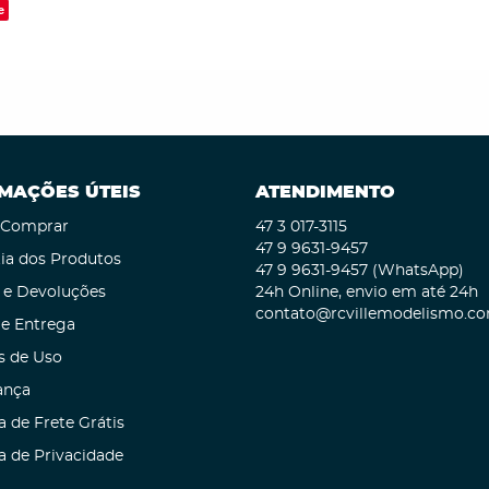
e
MAÇÕES ÚTEIS
ATENDIMENTO
Comprar
47 3
017-3115
47 9
9631-9457
ia dos Produtos
47 9
9631-9457
(WhatsApp)
 e Devoluções
24h Online, envio em até 24h
contato@rcvillemodelismo.co
 e Entrega
s de Uso
ança
a de Frete Grátis
ca de Privacidade