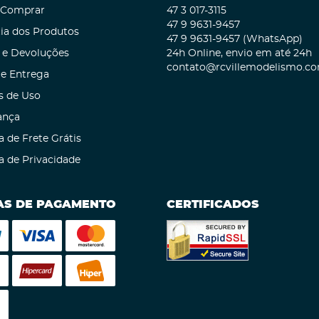
Comprar
47 3
017-3115
47 9
9631-9457
ia dos Produtos
47 9
9631-9457
(WhatsApp)
 e Devoluções
24h Online, envio em até 24h
contato@rcvillemodelismo.co
 e Entrega
s de Uso
ança
a de Frete Grátis
ca de Privacidade
S DE PAGAMENTO
CERTIFICADOS