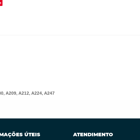
e
0, A209, A212, A224, A247
MAÇÕES ÚTEIS
ATENDIMENTO