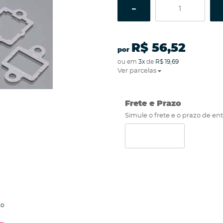
R$ 56,52
por
ou em
3x
de
R$ 19,69
Ver parcelas
Frete e Prazo
Simule o frete e o prazo de en
to