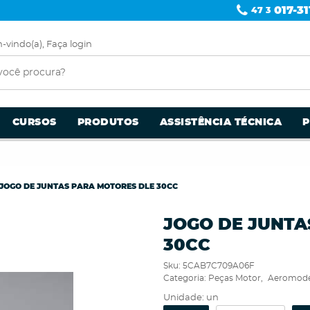
017-31
47 3
-vindo(a),
Faça login
CURSOS
PRODUTOS
ASSISTÊNCIA TÉCNICA
JOGO DE JUNTAS PARA MOTORES DLE 30CC
JOGO DE JUNTA
30CC
Sku:
5CAB7C709A06F
Categoria:
Peças Motor
Aeromode
Unidade: un