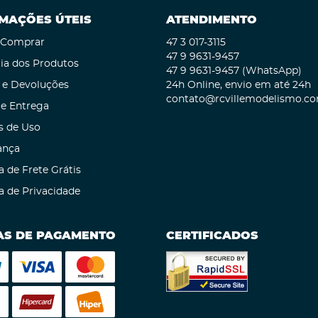
MAÇÕES ÚTEIS
ATENDIMENTO
Comprar
47 3
017-3115
47 9
9631-9457
ia dos Produtos
47 9
9631-9457
(WhatsApp)
 e Devoluções
24h Online, envio em até 24h
contato@rcvillemodelismo.co
 e Entrega
s de Uso
ança
a de Frete Grátis
ca de Privacidade
S DE PAGAMENTO
CERTIFICADOS