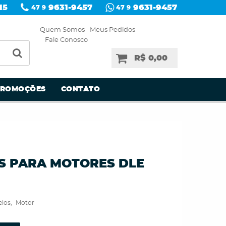
15
9631-9457
9631-9457
47 9
47 9
Quem Somos
Meus Pedidos
Fale Conosco
R$ 0,00
PROMOÇÕES
CONTATO
S PARA MOTORES DLE
los
Motor