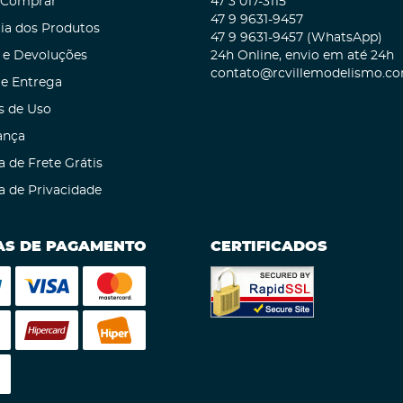
Comprar
47 3
017-3115
47 9
9631-9457
ia dos Produtos
47 9
9631-9457
(WhatsApp)
 e Devoluções
24h Online, envio em até 24h
contato@rcvillemodelismo.co
 e Entrega
s de Uso
ança
a de Frete Grátis
ca de Privacidade
S DE PAGAMENTO
CERTIFICADOS