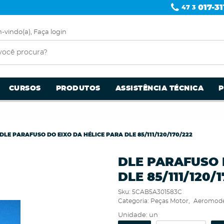
017-31
47 3
-vindo(a),
Faça login
CURSOS
PRODUTOS
ASSISTÊNCIA TÉCNICA
DLE PARAFUSO DO EIXO DA HÉLICE PARA DLE 85/111/120/170/222
DLE PARAFUSO 
DLE 85/111/120/
Sku:
5CAB5A301583C
Categoria:
Peças Motor
Aeromode
Unidade: un