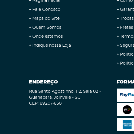
Página Inicial
Como 
Fale Conosco
Garant
Mapa do Site
Trocas
Quem Somos
Fretes
Onde estamos
Termo
Indique nossa Loja
Segur
Politic
Políti
ENDEREÇO
FORMA
Rua Santo Agostinho, 112, Sala 02
-
Guanabara, Joinville
-
SC
CEP: 89207-650