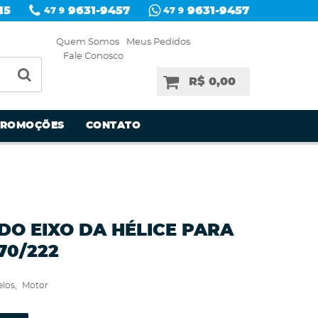
15
9631-9457
9631-9457
47 9
47 9
Quem Somos
Meus Pedidos
Fale Conosco
R$ 0,00
PROMOÇÕES
CONTATO
DO EIXO DA HÉLICE PARA
170/222
los
Motor