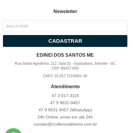
Newsletter
CADASTRAR
EDINEI DOS SANTOS ME
Rua Santo Agostinho, 112, Sala 02
-
Guanabara, Joinville
-
SC
CEP: 89207-650
CNPJ: 33.257.721/0001-30
Atendimento
47 3
017-3115
47 9
9631-9457
47 9
9631-9457
(WhatsApp)
24h Online, envio em até 24h
contato@rcvillemodelismo.com.br