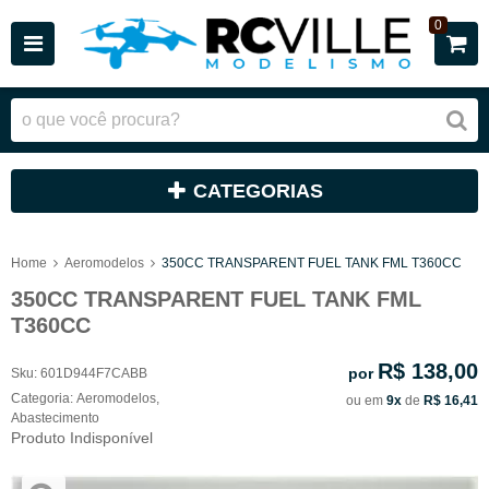
0
CATEGORIAS
Home
Aeromodelos
350CC TRANSPARENT FUEL TANK FML T360CC
350CC TRANSPARENT FUEL TANK FML
T360CC
R$ 138,00
por
Sku:
601D944F7CABB
Categoria:
Aeromodelos
,
ou em
9x
de
R$ 16,41
Abastecimento
Produto Indisponível