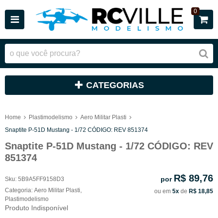
0
CATEGORIAS
Home
Plastimodelismo
Aero Militar Plasti
Snaptite P-51D Mustang - 1/72 CÓDIGO: REV 851374
Snaptite P-51D Mustang - 1/72 CÓDIGO: REV
851374
R$ 89,76
por
Sku:
5B9A5FF9158D3
Categoria:
Aero Militar Plasti
,
ou em
5x
de
R$ 18,85
Plastimodelismo
Produto Indisponível