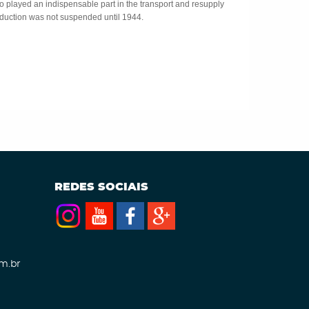
 played an indispensable part in the transport and resupply
Production was not suspended until 1944.
REDES SOCIAIS
m.br