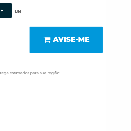
UN
AVISE-ME
trega estimados para sua região: