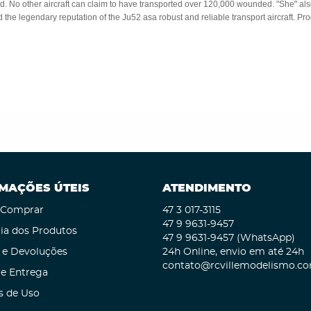
. No other aircraft can claim to have transported over 120,000 wounded. "She" also
ed the legendary reputation of the Ju52 asa robust and reliable transport aircraft. 
MAÇÕES ÚTEIS
ATENDIMENTO
Comprar
47 3
017-3115
47 9
9631-9457
ia dos Produtos
47 9
9631-9457
(WhatsApp)
 e Devoluções
24h Online, envio em até 24h
contato@rcvillemodelismo.co
 e Entrega
s de Uso