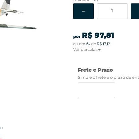
Unidade: un
R$ 97,81
por
ou em
6x
de
R$ 17,12
Ver parcelas
Frete e Prazo
Simule o frete e o prazo de en
to