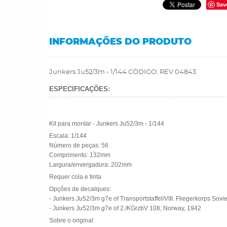
Sav
INFORMAÇÕES DO PRODUTO
Junkers Ju52/3m - 1/144 CÓDIGO: REV 04843
ESPECIFICAÇÕES:
Kit para montar - Junkers Ju52/3m - 1/144
Escala: 1/144
Número de peças: 56
Comprimento: 132mm
Largura/envergadura: 202mm
Requer cola e tinta
Opções de decalques:
- Junkers Ju52/3m g7e of Transportstaffel/VIII. Fliegerkorps So
- Junkers Ju52/3m g7e of 2./KGrzbV 108; Norway, 1942
Sobre o original: