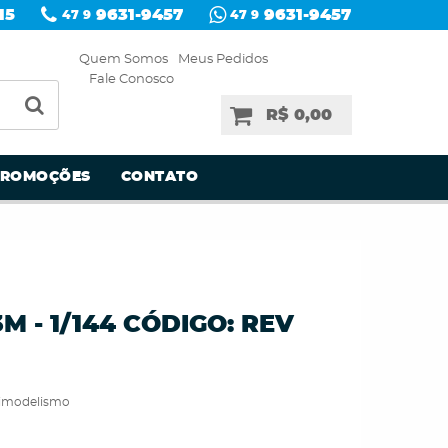
15
9631-9457
9631-9457
47 9
47 9
Quem Somos
Meus Pedidos
Fale Conosco
R$ 0,00
PROMOÇÕES
CONTATO
M - 1/144 CÓDIGO: REV
timodelismo