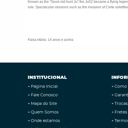
Known as the "Good old Aunt Ju" the Ju52 became a flying legend
role. Spectacular missions such as the invasion of Crete solidifi
Faixa etária: 14 anos e acima
INSTITUCIONAL
INFOR
Página Inicial
Como 
Fale Conosco
Garant
Mapa do Site
Trocas
Quem Somos
Fretes
Onde estamos
Termo