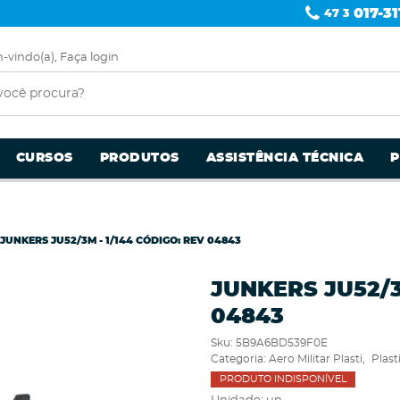
017-31
47 3
-vindo(a),
Faça login
CURSOS
PRODUTOS
ASSISTÊNCIA TÉCNICA
JUNKERS JU52/3M - 1/144 CÓDIGO: REV 04843
JUNKERS JU52/3
04843
Sku:
5B9A6BD539F0E
Categoria:
Aero Militar Plasti
Plas
PRODUTO INDISPONÍVEL