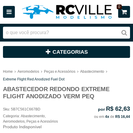
0
CATEGORIAS
Home
Aeromodelos
Peças e Acessórios
Abastecimento
Extreme Flight Red Anodized Fuel Dot
ABASTECEDOR REDONDO EXTREME
FLIGHT ANODIZADO VERM PEQ
R$ 62,63
por
Sku:
5B7C561C667BD
Categoria:
Abastecimento
,
ou em
4x
de
R$ 16,44
Aeromodelos
,
Peças e Acessórios
Produto Indisponível