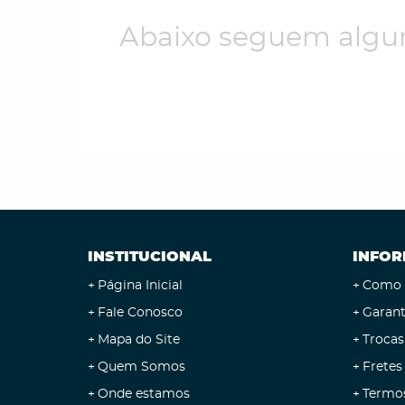
Abaixo seguem algun
INSTITUCIONAL
INFOR
Página Inicial
Como 
Fale Conosco
Garant
Mapa do Site
Trocas
Quem Somos
Fretes
Onde estamos
Termo