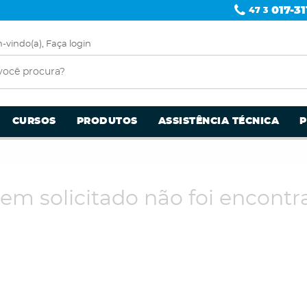
017-31
47 3
-vindo(a),
Faça login
CURSOS
PRODUTOS
ASSISTÊNCIA TÉCNICA
tem solicitado não foi encontr