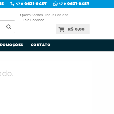
15
9631-9457
9631-9457
47 9
47 9
Quem Somos
Meus Pedidos
Fale Conosco
R$ 0,00
PROMOÇÕES
CONTATO
ado.