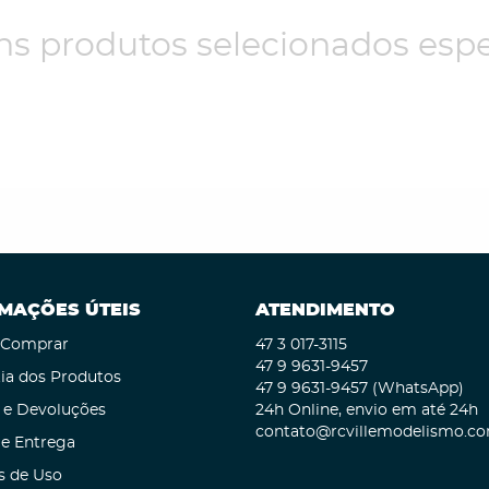
s produtos selecionados espe
MAÇÕES ÚTEIS
ATENDIMENTO
Comprar
47 3
017-3115
47 9
9631-9457
ia dos Produtos
47 9
9631-9457
(WhatsApp)
 e Devoluções
24h Online, envio em até 24h
contato@rcvillemodelismo.co
 e Entrega
s de Uso